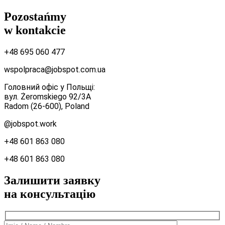
Pozostańmy
w kontakcie
+48 695 060 477
wspolpraca@jobspot.com.ua
Головний офіс у Польщі:
вул. Żeromskiego 92/3A
Radom (26-600), Poland
@jobspot.work
+48 601 863 080
+48 601 863 080
Залишити заявку
на консультацію