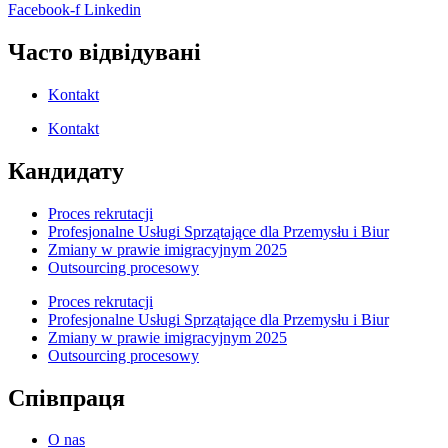
Facebook-f
Linkedin
Часто відвідувані
Kontakt
Kontakt
Кандидату
Proces rekrutacji
Profesjonalne Usługi Sprzątające dla Przemysłu i Biur
Zmiany w prawie imigracyjnym 2025
Outsourcing procesowy
Proces rekrutacji
Profesjonalne Usługi Sprzątające dla Przemysłu i Biur
Zmiany w prawie imigracyjnym 2025
Outsourcing procesowy
Співпраця
O nas