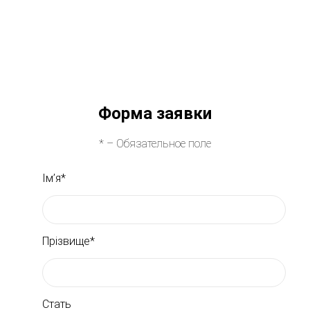
Форма заявки
* – Обязательное поле
Ім’я*
Прізвище*
Стать