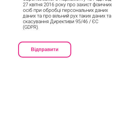
27 квітня 2016 року про захист фізичних
осіб при обробці персональних даних
даних та про вільний рух таких даних та
скасування Директиви 95/46 / ЄС
(GDPR).